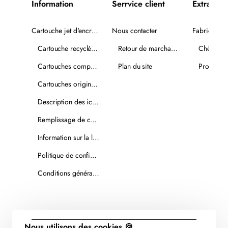
Information
Serrvice client
Extra
Cartouche jet d'encre recyclée
Nous contacter
Fabricants
Cartouche recyclée PLUS
Retour de marchandise
Chèques-
Cartouches compatibles
Plan du site
Promotio
Cartouches originales
Description des icônes
Remplissage de cartouches
Information sur la livraison
Politique de confidentialité
Conditions générales de vente
Nous utilisons des cookies 🍪