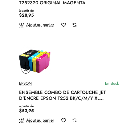
T252320 ORIGINAL MAGENTA
à partir de
$28,95
Ajout au panier
EPSON
En stock
ENSEMBLE COMBO DE CARTOUCHE JET
D'ENCRE EPSON T252 BK/C/M/Y XL
COMPATIBLE NOIR/CYAN/MAGENTA/JAUNE
à partir de
$53,95
Ajout au panier