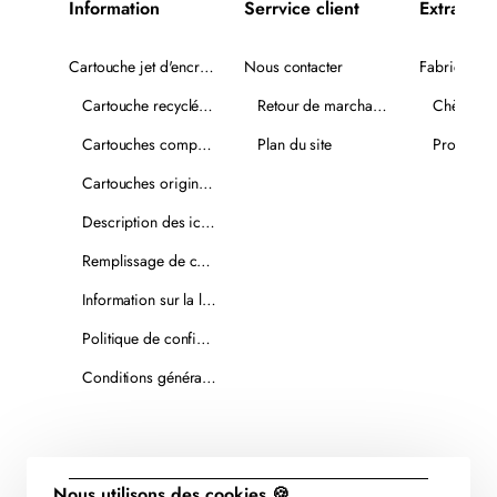
Information
Serrvice client
Extra
Cartouche jet d'encre recyclée
Nous contacter
Fabricants
Cartouche recyclée PLUS
Retour de marchandise
Chèques-
Cartouches compatibles
Plan du site
Promotio
Cartouches originales
Description des icônes
Remplissage de cartouches
Information sur la livraison
Politique de confidentialité
Conditions générales de vente
Nous utilisons des cookies 🍪