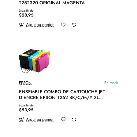
T252320 ORIGINAL MAGENTA
à partir de
$28,95
Ajout au panier
EPSON
En stock
ENSEMBLE COMBO DE CARTOUCHE JET
D'ENCRE EPSON T252 BK/C/M/Y XL
COMPATIBLE NOIR/CYAN/MAGENTA/JAUNE
à partir de
$53,95
Ajout au panier