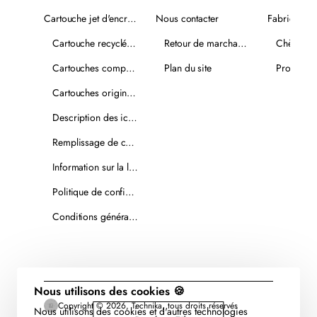
Cartouche jet d'encre recyclée
Nous contacter
Fabricants
Cartouche recyclée PLUS
Retour de marchandise
Chèques-
Cartouches compatibles
Plan du site
Promotio
Cartouches originales
Description des icônes
Remplissage de cartouches
Information sur la livraison
Politique de confidentialité
Conditions générales de vente
Nous utilisons des cookies 🍪
Copyright © 2026, Technika, tous droits réservés
Nous utilisons des cookies et d'autres technologies