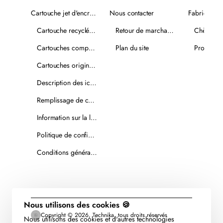
Cartouche jet d'encre recyclée
Nous contacter
Fabricants
Cartouche recyclée PLUS
Retour de marchandise
Chèques-
Cartouches compatibles
Plan du site
Promotio
Cartouches originales
Description des icônes
Remplissage de cartouches
Information sur la livraison
Politique de confidentialité
Conditions générales de vente
Nous utilisons des cookies 🍪
Copyright © 2026, Technika, tous droits réservés
Nous utilisons des cookies et d'autres technologies