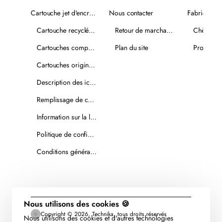
Cartouche jet d'encre recyclée
Nous contacter
Fabricants
Cartouche recyclée PLUS
Retour de marchandise
Chèques-
Cartouches compatibles
Plan du site
Promotio
Cartouches originales
Description des icônes
Remplissage de cartouches
Information sur la livraison
Politique de confidentialité
Conditions générales de vente
Nous utilisons des cookies 🍪
Copyright © 2026, Technika, tous droits réservés
Nous utilisons des cookies et d'autres technologies