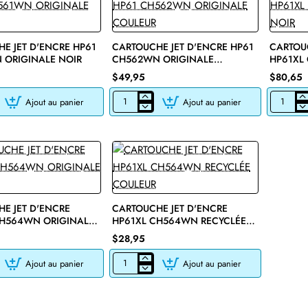
E JET D'ENCRE HP61
CARTOUCHE JET D'ENCRE HP61
CARTOUC
 ORIGINALE NOIR
CH562WN ORIGINALE
HP61XL
COULEUR
NOIR
$49,95
$80,65
Ajout au panier
Ajout au panier
E
CARTOUCHE
CARTOU
JET
JET
D'ENCRE
D'ENCRE
HP61
HP61XL
CH562WN
CH563W
ORIGINALE
ORIGINA
COULEUR
NOIR
E JET D'ENCRE
CARTOUCHE JET D'ENCRE
CH564WN ORIGINALE
HP61XL CH564WN RECYCLÉE
COULEUR
$28,95
Ajout au panier
Ajout au panier
E
CARTOUCHE
JET
D'ENCRE
HP61XL