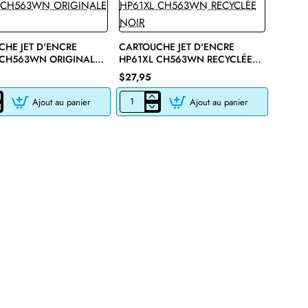
HE JET D'ENCRE
CARTOUCHE JET D'ENCRE
🔥 Bestseller
 CH563WN ORIGINALE
HP61XL CH563WN RECYCLÉE
NOIR
$27,95
Ajout au panier
Ajout au panier
CHE
CARTOUCHE
JET
D'ENCRE
HP61XL
N
CH563WN
LE
RECYCLÉE
NOIR