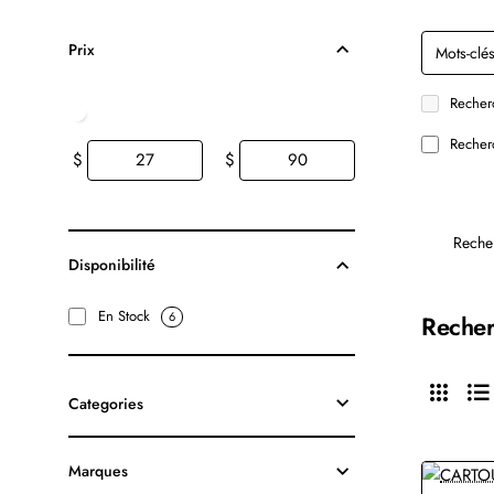
Prix
Recherc
Recherc
$
$
Reche
Disponibilité
En Stock
6
Recher
Categories
Marques