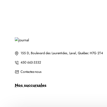
CH564WN
ORIGINALE
COULEUR
155 D, Boulevard des Laurentides, Laval, Québec H7G 2T4
450 663-3332
Contactez-nous
Nos succursales