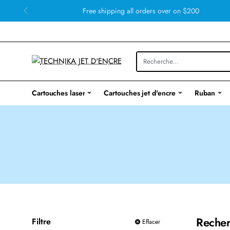
Free shipping all orders over on $200
Cartouches laser
Cartouches jet d'encre
Ruban
Recher
Filtre
Effacer