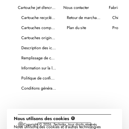
Cartouche jet d'encre recyclée
Nous contacter
Fabricants
Cartouche recyclée PLUS
Retour de marchandise
Chèques-
Cartouches compatibles
Plan du site
Promotio
Cartouches originales
Description des icônes
Remplissage de cartouches
Information sur la livraison
Politique de confidentialité
Conditions générales de vente
Nous utilisons des cookies 🍪
Copyright © 2026, Technika, tous droits réservés
Nous utilisons des cookies et d'autres technologies