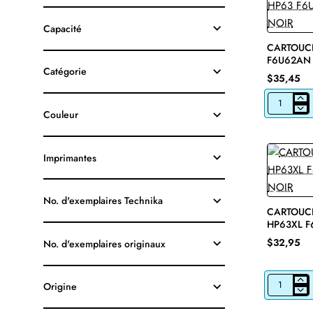
Capacité
CARTOUCH
F6U62AN 
Catégorie
$35,45
CARTOUCH
Couleur
JET
D'ENCRE
HP63
F6U62AN
Imprimantes
ORIGINALE
NOIR
No. d'exemplaires Technika
CARTOUCH
HP63XL F
NOIR
$32,95
No. d'exemplaires originaux
Origine
CARTOUCH
JET
D'ENCRE