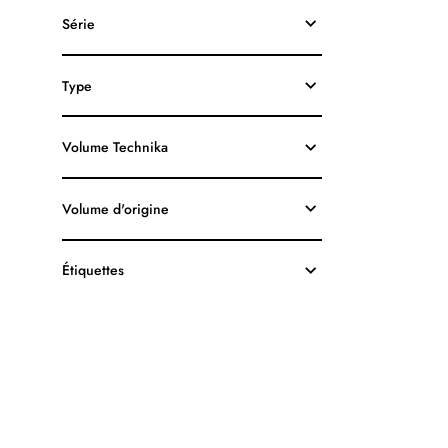
HP63XL
Série
F6U64AN
RECYCLÉE
NOIR
Type
Volume Technika
Volume d'origine
Étiquettes