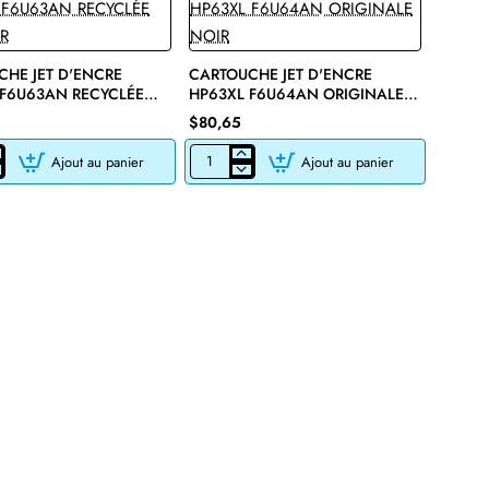
HE JET D'ENCRE
CARTOUCHE JET D'ENCRE
 F6U63AN RECYCLÉE
HP63XL F6U64AN ORIGINALE
R
NOIR
$80,65
Ajout au panier
Ajout au panier
CHE
CARTOUCHE
JET
D'ENCRE
HP63XL
F6U64AN
E
ORIGINALE
NOIR