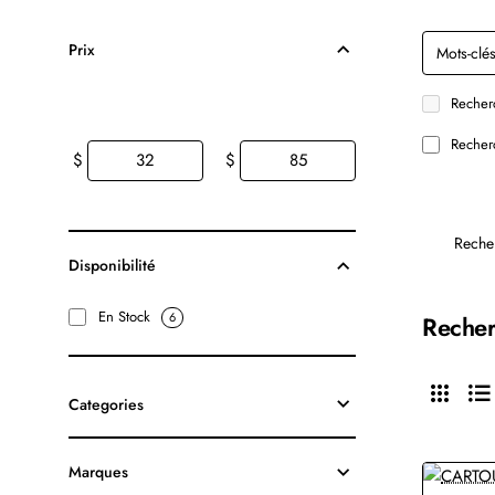
Prix
Recherc
Recherc
$
$
Reche
Disponibilité
En Stock
6
Recher
Categories
Marques