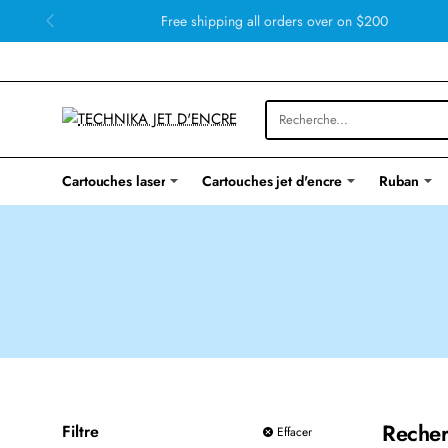
Free shipping all orders over on $200
Cartouches laser
Cartouches jet d'encre
Ruban
Recher
Filtre
Effacer