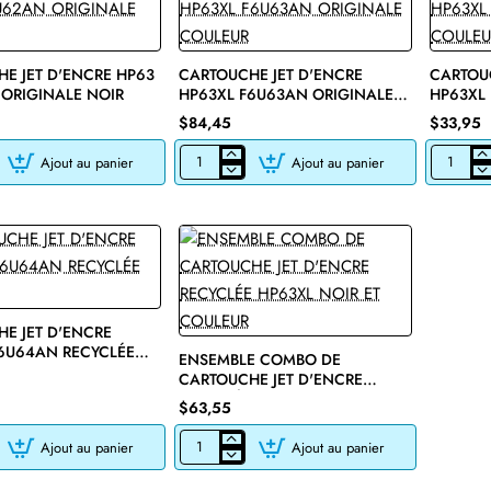
E JET D'ENCRE HP63
CARTOUCHE JET D'ENCRE
CARTOUC
ORIGINALE NOIR
HP63XL F6U63AN ORIGINALE
HP63XL
COULEUR
COULEU
$84,45
$33,95
Ajout au panier
Ajout au panier
E
CARTOUCHE
CARTOU
JET
JET
D'ENCRE
D'ENCRE
HP63XL
HP63XL
F6U63AN
F6U63AN
ORIGINALE
RECYCLÉ
COULEUR
COULEUR
E JET D'ENCRE
🔥 Bestseller
6U64AN RECYCLÉE
ENSEMBLE COMBO DE
CARTOUCHE JET D'ENCRE
RECYCLÉE HP63XL NOIR ET
$63,55
COULEUR
Ajout au panier
Ajout au panier
E
ENSEMBLE
COMBO
DE