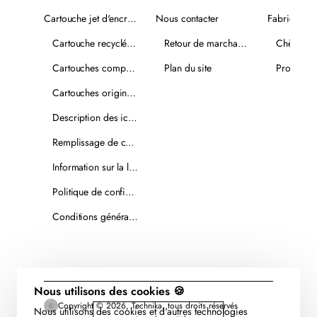
Cartouche jet d'encre recyclée
Nous contacter
Fabricants
Cartouche recyclée PLUS
Retour de marchandise
Chèques-
Cartouches compatibles
Plan du site
Promotio
Cartouches originales
Description des icônes
Remplissage de cartouches
Information sur la livraison
Politique de confidentialité
Conditions générales de vente
Nous utilisons des cookies 🍪
Copyright © 2026, Technika, tous droits réservés
Nous utilisons des cookies et d'autres technologies