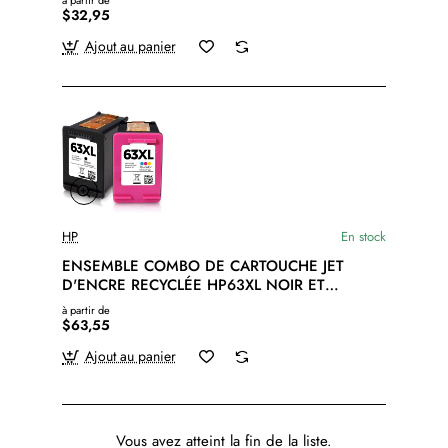
à partir de
$32,95
Ajout au panier
HP
En stock
ENSEMBLE COMBO DE CARTOUCHE JET
D'ENCRE RECYCLÉE HP63XL NOIR ET
COULEUR
à partir de
$63,55
Ajout au panier
Vous avez atteint la fin de la liste.