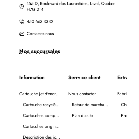
155 D, Boulevard des Laurentides, Laval, Québec
H7G 2T4
450 663-3332
Contactez-nous
Nos succursales
Information
Serrvice client
Extra
Cartouche jet d'encre recyclée
Nous contacter
Fabricants
Cartouche recyclée PLUS
Retour de marchandise
Chèques-
Cartouches compatibles
Plan du site
Promotio
Cartouches originales
Description des icônes