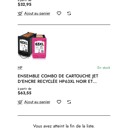
à partir de
$32,95
Ajout au panier
HP
En stock
ENSEMBLE COMBO DE CARTOUCHE JET
D'ENCRE RECYCLÉE HP63XL NOIR ET
COULEUR
à partir de
$63,55
Ajout au panier
Vous avez atteint la fin de la liste.