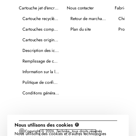
Cartouche jet d'encre recyclée
Nous contacter
Fabricants
Cartouche recyclée PLUS
Retour de marchandise
Chèques-
Cartouches compatibles
Plan du site
Promotio
Cartouches originales
Description des icônes
Remplissage de cartouches
Information sur la livraison
Politique de confidentialité
Conditions générales de vente
Nous utilisons des cookies 🍪
Copyright © 2026, Technika, tous droits réservés
Nous utilisons des cookies et d'autres technologies