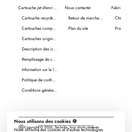
Cartouche jet d'encre recyclée
Nous contacter
Fabricants
Cartouche recyclée PLUS
Retour de marchandise
Chèques-
Cartouches compatibles
Plan du site
Promotio
Cartouches originales
Description des icônes
Remplissage de cartouches
Information sur la livraison
Politique de confidentialité
Conditions générales de vente
Nous utilisons des cookies 🍪
Copyright © 2026, Technika, tous droits réservés
Nous utilisons des cookies et d'autres technologies