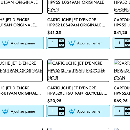
E JET D'ENCRE
CARTOUCHE JET D'ENCRE
CARTOUC
U15AN ORIGINALE
HP952 L0S49AN ORIGINALE
HP952 
CYAN
MAGEN
$41,25
$41,25
Ajout au panier
Ajout au panier
E
CARTOUCHE
CARTOU
JET
JET
D'ENCRE
D'ENCRE
HP952
HP952
L0S49AN
L0S52AN
ORIGINALE
ORIGINA
CYAN
MAGENT
E JET D'ENCRE
CARTOUCHE JET D'ENCRE
CARTOUC
F6U19AN ORIGINALE
HP952XL F6U19AN RECYCLÉE
HP952X
NOIR
CYAN
$20,95
$69,95
Ajout au panier
Ajout au panier
E
CARTOUCHE
CARTOU
JET
JET
D'ENCRE
D'ENCRE
HP952XL
HP952XL