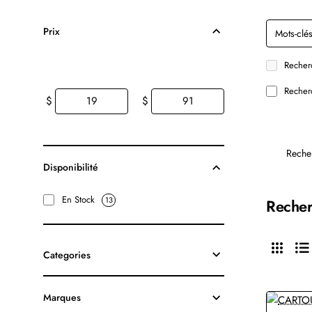
Prix
Recherc
Recherc
$
$
Reche
Disponibilité
En Stock
13
Recher
Categories
Marques