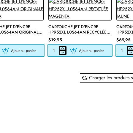
F6U19AN
L0S61AN
RECYCLÉE
ORIGINA
NOIR
CYAN
E JET D'ENCRE
CARTOUCHE JET D'ENCRE
CARTOUC
L0S64AN ORIGINALE
HP952XL L0S64AN RECYCLÉE
HP952X
A
MAGENTA
JAUNE
$19,95
$69,95
Ajout au panier
Ajout au panier
E
CARTOUCHE
CARTOU
JET
JET
D'ENCRE
D'ENCRE
HP952XL
HP952XL
L0S64AN
L0S67AN
RECYCLÉE
ORIGINA
Charger les produits s
MAGENTA
JAUNE