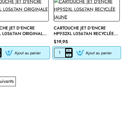
L0S61AN
LE
RECYCLÉE
CYAN
HE JET D'ENCRE
CARTOUCHE JET D'ENCRE
L L0S67AN ORIGINALE
HP952XL L0S67AN RECYCLÉE
JAUNE
$19,95
Ajout au panier
Ajout au panier
CHE
CARTOUCHE
JET
D'ENCRE
HP952XL
L0S67AN
LE
RECYCLÉE
uivants
JAUNE