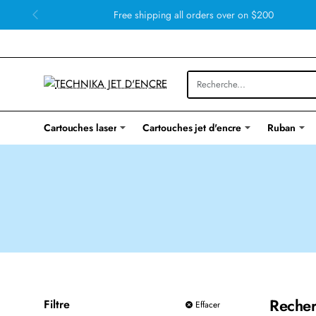
Free shipping all orders over on $200
Cartouches laser
Cartouches jet d'encre
Ruban
Recher
Filtre
Effacer