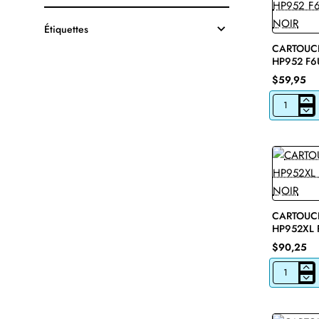
Étiquettes
CARTOUCH
HP952 F6
NOIR
$59,95
CARTOUCH
JET
D'ENCRE
HP952
F6U15AN
ORIGINALE
NOIR
CARTOUCH
HP952XL 
NOIR
$90,25
CARTOUCH
JET
D'ENCRE
HP952XL