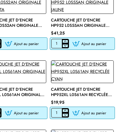
HE JET D'ENCRE
CARTOUCHE JET D'ENCRE
L0S52AN ORIGINALE
HP952 L0S55AN ORIGINALE
TA
JAUNE
$41,25
Ajout au panier
Ajout au panier
CHE
CARTOUCHE
JET
D'ENCRE
HP952
L0S55AN
LE
ORIGINALE
A
JAUNE
HE JET D'ENCRE
CARTOUCHE JET D'ENCRE
L L0S61AN ORIGINALE
HP952XL L0S61AN RECYCLÉE
CYAN
$19,95
Ajout au panier
Ajout au panier
CHE
CARTOUCHE
JET
D'ENCRE
HP952XL