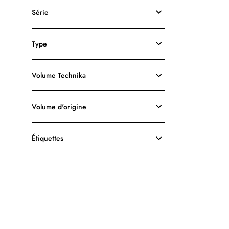
HP63XL
Série
F6U64AN
RECYCLÉE
NOIR
Type
Volume Technika
Volume d'origine
Étiquettes