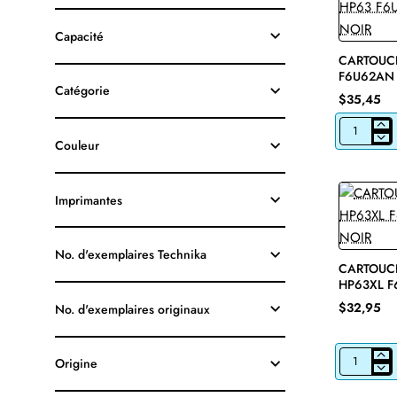
Capacité
CARTOUCH
F6U62AN 
Catégorie
$35,45
CARTOUCH
Couleur
JET
D'ENCRE
HP63
F6U62AN
Imprimantes
ORIGINALE
NOIR
No. d'exemplaires Technika
CARTOUCH
HP63XL F
NOIR
$32,95
No. d'exemplaires originaux
Origine
CARTOUCH
JET
D'ENCRE