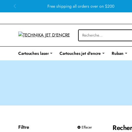
Free shipping all orders over on $200
Cartouches laser
Cartouches jet d'encre
Ruban
Recher
Filtre
Effacer