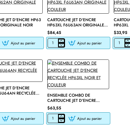
E JET D'ENCRE HP63
CARTOUCHE JET D'ENCRE
CARTOUC
ORIGINALE NOIR
HP63XL F6U63AN ORIGINALE
HP63XL
COULEUR
COULEU
$84,45
$33,95
Ajout au panier
Ajout au panier
E
CARTOUCHE
CARTOU
JET
JET
D'ENCRE
D'ENCRE
HP63XL
HP63XL
F6U63AN
F6U63AN
ORIGINALE
RECYCLÉ
COULEUR
COULEUR
E JET D'ENCRE
🔥 Bestseller
6U64AN RECYCLÉE
ENSEMBLE COMBO DE
CARTOUCHE JET D'ENCRE
RECYCLÉE HP63XL NOIR ET
$63,55
COULEUR
Ajout au panier
Ajout au panier
E
ENSEMBLE
COMBO
DE