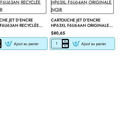
HE JET D'ENCRE
CARTOUCHE JET D'ENCRE
 F6U63AN RECYCLÉE
HP63XL F6U64AN ORIGINALE
R
NOIR
$80,65
Ajout au panier
Ajout au panier
CHE
CARTOUCHE
JET
D'ENCRE
HP63XL
F6U64AN
E
ORIGINALE
NOIR