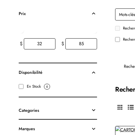
Prix
Recherc
Recherc
$
$
Reche
Disponibilité
En Stock
6
Recher
Categories
Marques