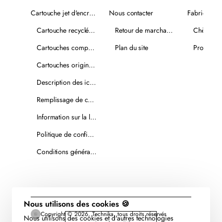
Cartouche jet d'encre recyclée
Nous contacter
Fabricants
Cartouche recyclée PLUS
Retour de marchandise
Chèques-
Cartouches compatibles
Plan du site
Promotio
Cartouches originales
Description des icônes
Remplissage de cartouches
Information sur la livraison
Politique de confidentialité
Conditions générales de vente
Nous utilisons des cookies 🍪
Copyright © 2026, Technika, tous droits réservés
Nous utilisons des cookies et d'autres technologies