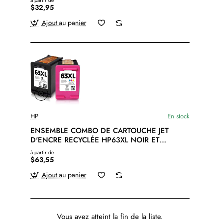
à partir de
$32,95
Ajout au panier
HP
En stock
ENSEMBLE COMBO DE CARTOUCHE JET
D'ENCRE RECYCLÉE HP63XL NOIR ET
COULEUR
à partir de
$63,55
Ajout au panier
Vous avez atteint la fin de la liste.