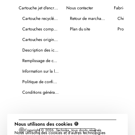
Cartouche jet d'encre recyclée
Nous contacter
Fabricants
Cartouche recyclée PLUS
Retour de marchandise
Chèques-
Cartouches compatibles
Plan du site
Promotio
Cartouches originales
Description des icônes
Remplissage de cartouches
Information sur la livraison
Politique de confidentialité
Conditions générales de vente
Nous utilisons des cookies 🍪
Copyright © 2026, Technika, tous droits réservés
Nous utilisons des cookies et d'autres technologies