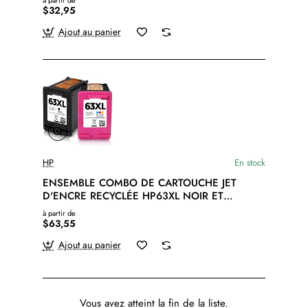
à partir de
$32,95
Ajout au panier
HP
En stock
ENSEMBLE COMBO DE CARTOUCHE JET
D'ENCRE RECYCLÉE HP63XL NOIR ET
COULEUR
à partir de
$63,55
Ajout au panier
Vous avez atteint la fin de la liste.