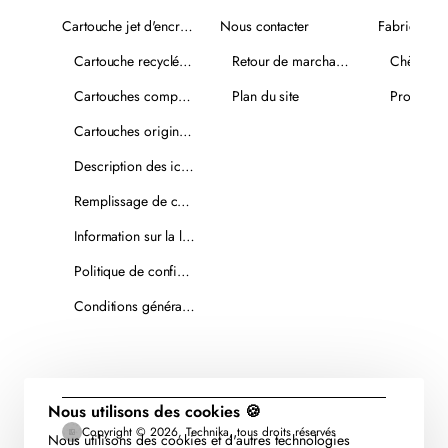
Cartouche jet d'encre recyclée
Nous contacter
Fabricants
Cartouche recyclée PLUS
Retour de marchandise
Chèques-
Cartouches compatibles
Plan du site
Promotio
Cartouches originales
Description des icônes
Remplissage de cartouches
Information sur la livraison
Politique de confidentialité
Conditions générales de vente
Nous utilisons des cookies 🍪
Copyright © 2026, Technika, tous droits réservés
Nous utilisons des cookies et d'autres technologies