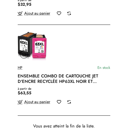
à partir de
$32,95
Ajout au panier
HP
En stock
ENSEMBLE COMBO DE CARTOUCHE JET
D'ENCRE RECYCLÉE HP63XL NOIR ET
COULEUR
à partir de
$63,55
Ajout au panier
Vous avez atteint la fin de la liste.