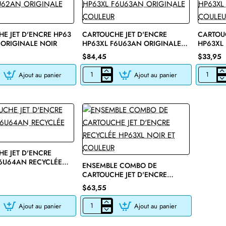
E JET D'ENCRE HP63
CARTOUCHE JET D'ENCRE
CARTOUC
ORIGINALE NOIR
HP63XL F6U63AN ORIGINALE
HP63XL
COULEUR
COULEU
$84,45
$33,95
Ajout au panier
Ajout au panier
E
CARTOUCHE
CARTOU
JET
JET
D'ENCRE
D'ENCRE
HP63XL
HP63XL
F6U63AN
F6U63AN
ORIGINALE
RECYCLÉ
COULEUR
COULEUR
E JET D'ENCRE
🔥 Bestseller
6U64AN RECYCLÉE
ENSEMBLE COMBO DE
CARTOUCHE JET D'ENCRE
RECYCLÉE HP63XL NOIR ET
$63,55
COULEUR
Ajout au panier
Ajout au panier
E
ENSEMBLE
COMBO
DE