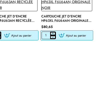
HE JET D'ENCRE
CARTOUCHE JET D'ENCRE
 F6U63AN RECYCLÉE
HP63XL F6U64AN ORIGINALE
R
NOIR
$80,65
Ajout au panier
Ajout au panier
CHE
CARTOUCHE
JET
D'ENCRE
HP63XL
F6U64AN
E
ORIGINALE
NOIR