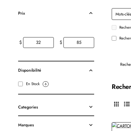
Prix
Recherc
Recherc
$
$
Reche
Disponibilité
En Stock
6
Recher
Categories
Marques