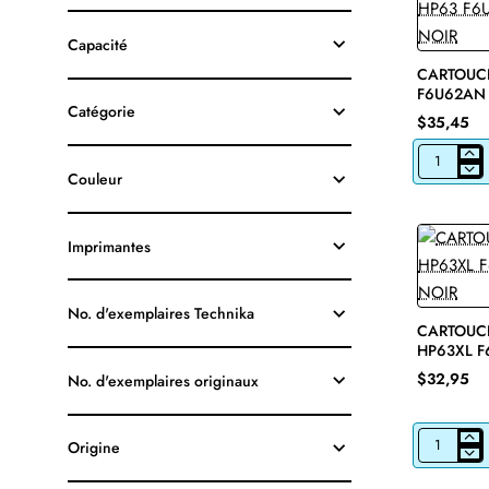
Capacité
CARTOUCH
F6U62AN 
Catégorie
$35,45
CARTOUCH
Couleur
JET
D'ENCRE
HP63
F6U62AN
Imprimantes
ORIGINALE
NOIR
No. d'exemplaires Technika
CARTOUCH
HP63XL F
NOIR
$32,95
No. d'exemplaires originaux
Origine
CARTOUCH
JET
D'ENCRE