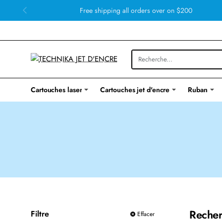
Free shipping all orders over on $200
Cartouches laser
Cartouches jet d'encre
Ruban
Recher
Filtre
Effacer