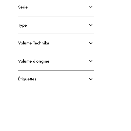
HP63XL
Série
F6U64AN
RECYCLÉE
NOIR
Type
Volume Technika
Volume d'origine
Étiquettes