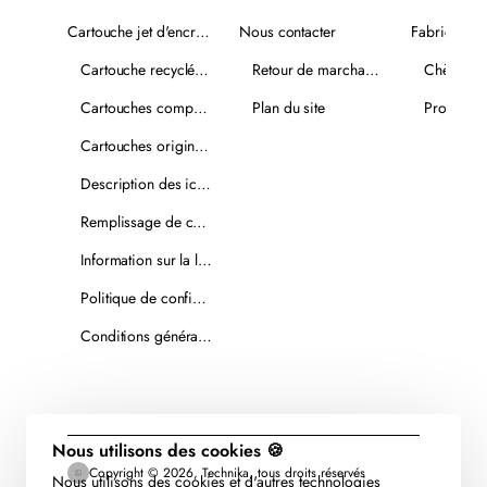
Cartouche jet d'encre recyclée
Nous contacter
Fabricants
Cartouche recyclée PLUS
Retour de marchandise
Chèques-
Cartouches compatibles
Plan du site
Promotio
Cartouches originales
Description des icônes
Remplissage de cartouches
Information sur la livraison
Politique de confidentialité
Conditions générales de vente
Nous utilisons des cookies 🍪
Copyright © 2026, Technika, tous droits réservés
Nous utilisons des cookies et d'autres technologies