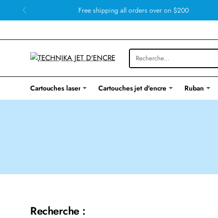
Free shipping all orders over on $200
Cartouches laser
Cartouches jet d'encre
Ruban
Recherche :