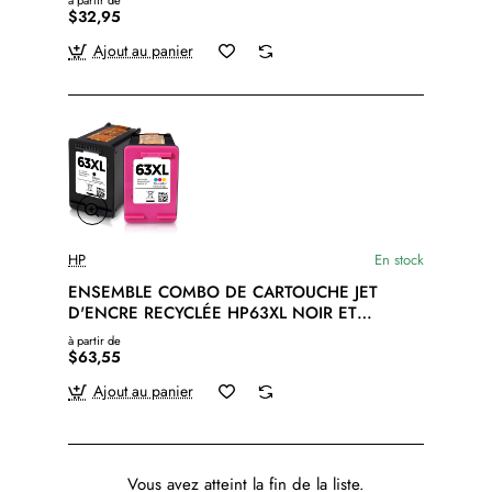
à partir de
$32,95
Ajout au panier
HP
En stock
ENSEMBLE COMBO DE CARTOUCHE JET
D'ENCRE RECYCLÉE HP63XL NOIR ET
COULEUR
à partir de
$63,55
Ajout au panier
Vous avez atteint la fin de la liste.