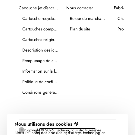
Cartouche jet d'encre recyclée
Nous contacter
Fabricants
Cartouche recyclée PLUS
Retour de marchandise
Chèques-
Cartouches compatibles
Plan du site
Promotio
Cartouches originales
Description des icônes
Remplissage de cartouches
Information sur la livraison
Politique de confidentialité
Conditions générales de vente
Nous utilisons des cookies 🍪
Copyright © 2026, Technika, tous droits réservés
Nous utilisons des cookies et d'autres technologies