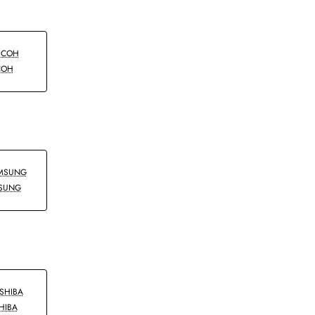
COH
SUNG
HIBA