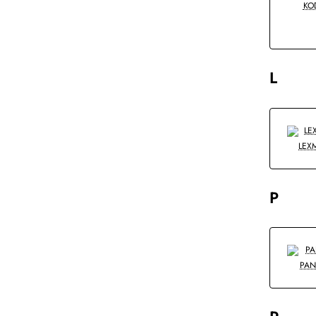
KO
L
LEX
P
PA