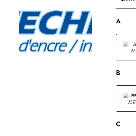
A
AP
B
BRO
C