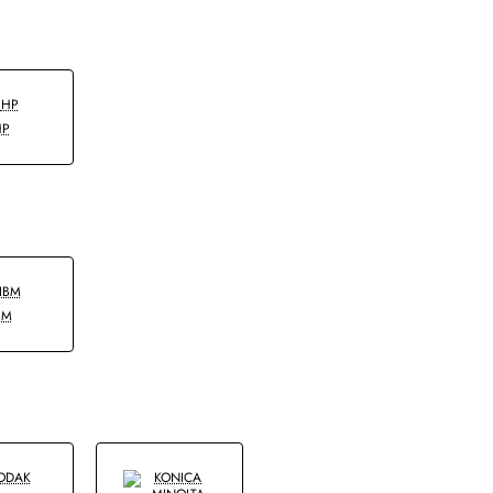
HP
BM