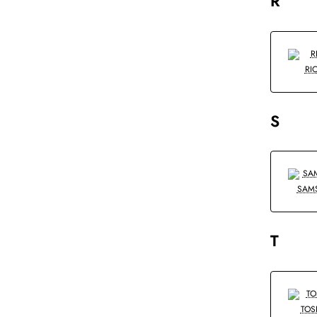
R
RI
S
SAM
T
TOS