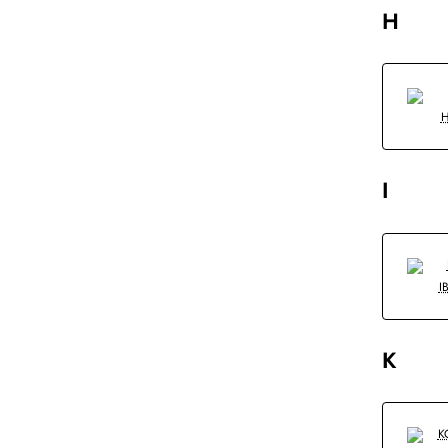
H
I
I
K