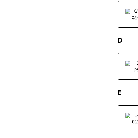
CA
D
D
E
EP