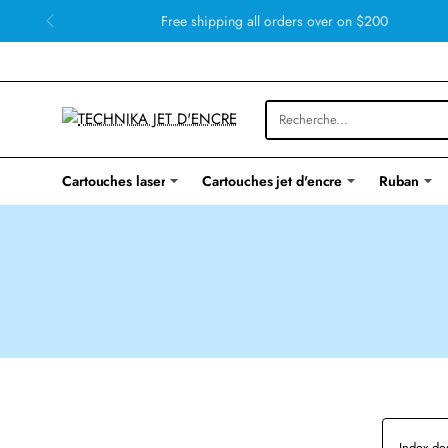
Free shipping all orders over on $200
Cartouches laser
Cartouches jet d'encre
Ruban
Index de