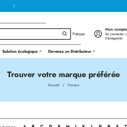
Mon compte
Français
Se connecter /
S'enregistrer
Solution écologique
Devenez un Distributeur
Trouver votre marque préférée
home
Accueil
Marque
A
B
C
D
E
H
I
K
L
P
R
S
T
s marques :