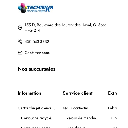
155 D, Boulevard des Laurentides, Laval, Québec
H7G 2T4
450 663-3332
Contactez-nous
Nos succursales
Information
Serrvice client
Extra
Cartouche jet d'encre recyclée
Nous contacter
Fabricants
Cartouche recyclée PLUS
Retour de marchandise
Chèques-
Cartouches compatibles
Plan du site
Promotio