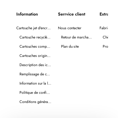
Information
Serrvice client
Extra
Cartouche jet d'encre recyclée
Nous contacter
Fabricants
Cartouche recyclée PLUS
Retour de marchandise
Chèques-
Cartouches compatibles
Plan du site
Promotio
Cartouches originales
Description des icônes
Remplissage de cartouches
Information sur la livraison
Politique de confidentialité
Conditions générales de vente