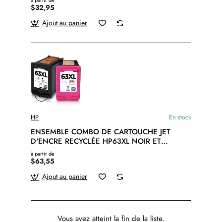
à partir de
$32,95
Ajout au panier
HP
En stock
ENSEMBLE COMBO DE CARTOUCHE JET
D'ENCRE RECYCLÉE HP63XL NOIR ET
COULEUR
à partir de
$63,55
Ajout au panier
Vous avez atteint la fin de la liste.