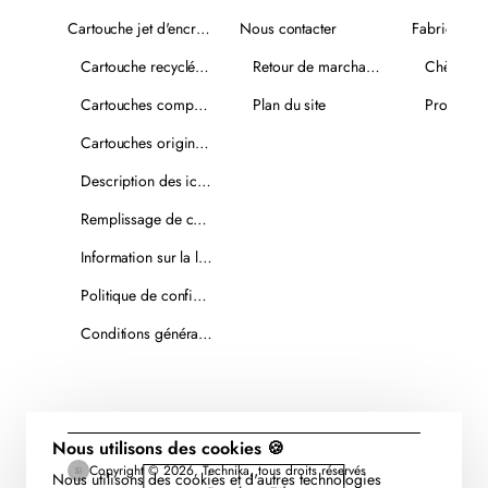
Cartouche jet d'encre recyclée
Nous contacter
Fabricants
Cartouche recyclée PLUS
Retour de marchandise
Chèques-
Cartouches compatibles
Plan du site
Promotio
Cartouches originales
Description des icônes
Remplissage de cartouches
Information sur la livraison
Politique de confidentialité
Conditions générales de vente
Nous utilisons des cookies 🍪
Copyright © 2026, Technika, tous droits réservés
Nous utilisons des cookies et d'autres technologies