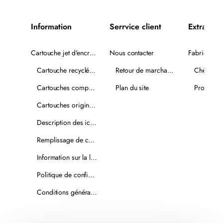
Information
Serrvice client
Extra
Cartouche jet d'encre recyclée
Nous contacter
Fabricants
Cartouche recyclée PLUS
Retour de marchandise
Chèques-
Cartouches compatibles
Plan du site
Promotio
Cartouches originales
Description des icônes
Remplissage de cartouches
Information sur la livraison
Politique de confidentialité
Conditions générales de vente