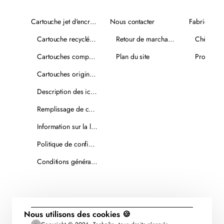
Cartouche jet d'encre recyclée
Nous contacter
Fabricants
Cartouche recyclée PLUS
Retour de marchandise
Chèques-
Cartouches compatibles
Plan du site
Promotio
Cartouches originales
Description des icônes
Remplissage de cartouches
Information sur la livraison
Politique de confidentialité
Conditions générales de vente
Nous utilisons des cookies 🍪