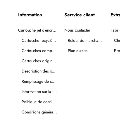
Information
Serrvice client
Extra
Cartouche jet d'encre recyclée
Nous contacter
Fabricants
Cartouche recyclée PLUS
Retour de marchandise
Chèques-
Cartouches compatibles
Plan du site
Promotio
Cartouches originales
Description des icônes
Remplissage de cartouches
Information sur la livraison
Politique de confidentialité
Conditions générales de vente