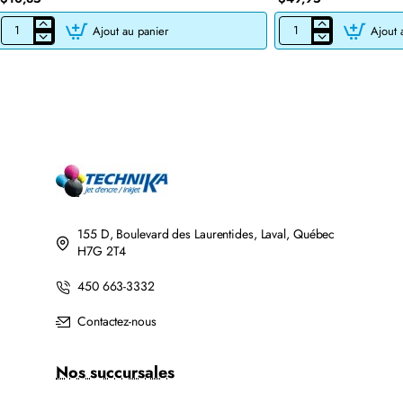
Ajout au panier
Ajout 
CARTOUCHE
CARTOUCHE
JET
DE
D'ENCRE
TONER
BROTHER
LASER
LC201BK/LC203BK
BROTHER
XL
TN760
COMPATIBLE
COMPATIBLE
NOIR
NOIR
AVEC
CHIP
155 D, Boulevard des Laurentides, Laval, Québec
H7G 2T4
450 663-3332
Contactez-nous
Nos succursales