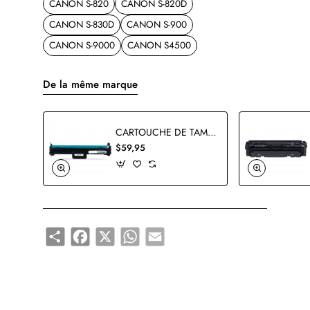
CANON S-820
CANON S-820D
CANON S-830D
CANON S-900
CANON S-9000
CANON S4500
De la même marque
CARTOUCHE DE TAMBOUR CANON 049 2165C001AA COMPATIBLE
$59,95
Share
Facebook
X
WhatsApp
Email