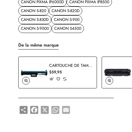
CANON PIXMA IP6000D
CANON PIXMA IP8500
CANON S-820
CANON S-820D
CANON S-830D
CANON S-900
CANON S-9000
CANON S4500
De la même marque
CARTOUCHE DE TAMBOUR CANON 049 2165C001AA COMPATIBLE
$59,95
Share
Facebook
X
WhatsApp
Email