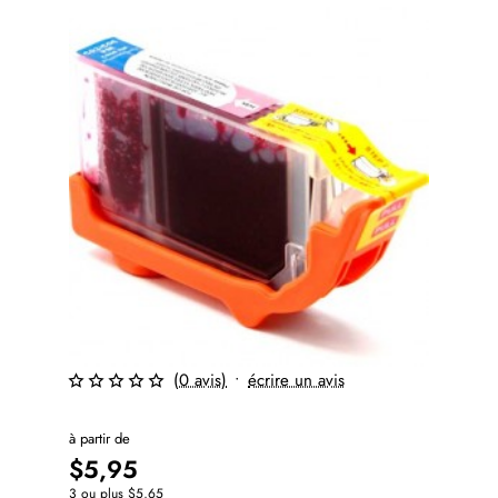
(0 avis)
•
écrire un avis
⭐️ Top Brand
à partir de
$5,95
3 ou plus $5,65