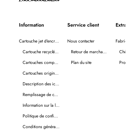
Information
Serrvice client
Extra
Cartouche jet d'encre recyclée
Nous contacter
Fabricants
Cartouche recyclée PLUS
Retour de marchandise
Chèques-
Cartouches compatibles
Plan du site
Promotio
Cartouches originales
Description des icônes
Remplissage de cartouches
Information sur la livraison
Politique de confidentialité
Conditions générales de vente