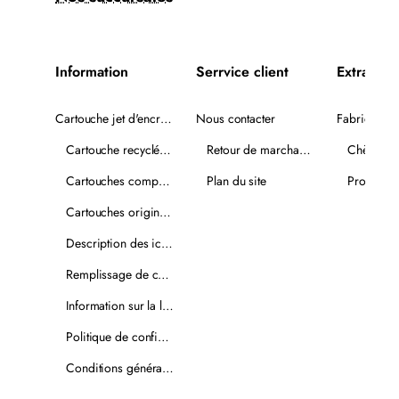
Information
Serrvice client
Extra
Cartouche jet d'encre recyclée
Nous contacter
Fabricants
Cartouche recyclée PLUS
Retour de marchandise
Chèques-
Cartouches compatibles
Plan du site
Promotio
Cartouches originales
Description des icônes
Remplissage de cartouches
Information sur la livraison
Politique de confidentialité
Conditions générales de vente