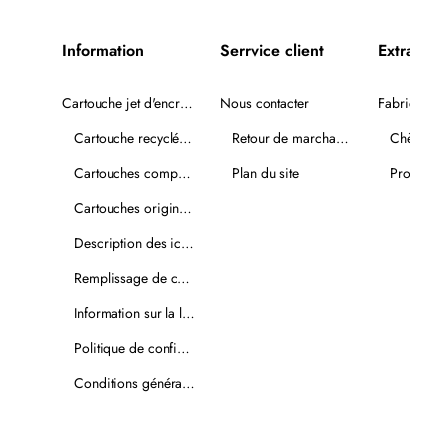
Information
Serrvice client
Extra
Cartouche jet d'encre recyclée
Nous contacter
Fabricants
Cartouche recyclée PLUS
Retour de marchandise
Chèques-
Cartouches compatibles
Plan du site
Promotio
Cartouches originales
Description des icônes
Remplissage de cartouches
Information sur la livraison
Politique de confidentialité
Conditions générales de vente