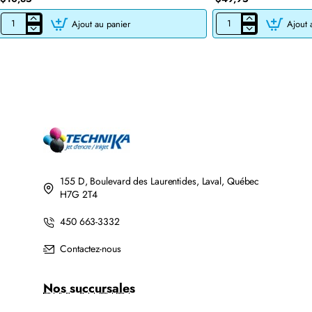
Ajout au panier
Ajout 
CARTOUCHE
CARTOUCHE
JET
DE
D'ENCRE
TONER
BROTHER
LASER
LC201BK/LC203BK
BROTHER
XL
TN760
COMPATIBLE
COMPATIBLE
NOIR
NOIR
AVEC
CHIP
155 D, Boulevard des Laurentides, Laval, Québec
H7G 2T4
450 663-3332
Contactez-nous
Nos succursales