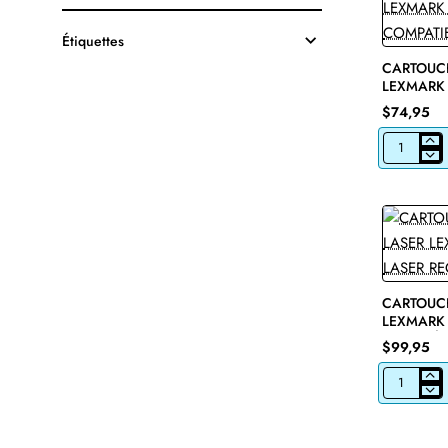
Étiquettes
CARTOUC
LEXMARK 
$74,95
CARTOUCH
DE
TAMBOUR
LEXMARK
50F0Z00
COMPATIB
CARTOUCH
LEXMARK 
RECYCLÉE
$99,95
CARTOUCH
DE
TONER
LASER