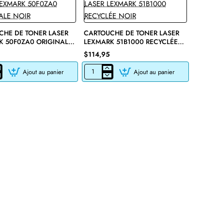
CHE DE TONER LASER
CARTOUCHE DE TONER LASER
K 50F0ZA0 ORIGINALE
LEXMARK 51B1000 RECYCLÉE
NOIR
$114,95
Ajout au panier
Ajout au panier
CHE
CARTOUCHE
DE
TONER
LASER
LEXMARK
51B1000
LE
RECYCLÉE
NOIR