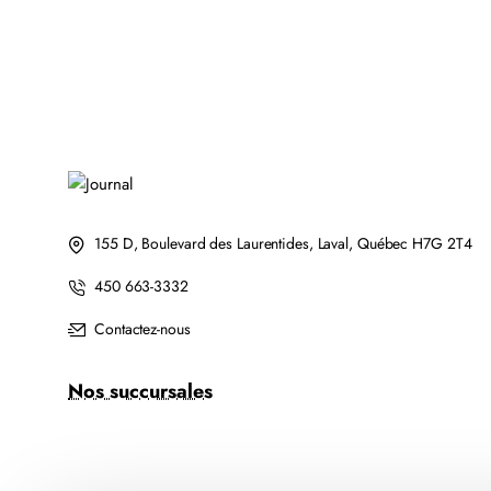
LEXMARK
51B1H00
LASER
RECYCLÉE
NOIR
155 D, Boulevard des Laurentides, Laval, Québec H7G 2T4
450 663-3332
Contactez-nous
Nos succursales