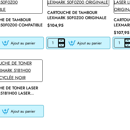
CARTOUCHE DE TAMBOUR
LEXMARK 50F0Z00 ORIGINALE
HE DE TAMBOUR
New
CARTOU
50F0Z00 COMPATIBLE
LEXMAR
$104,95
NOIR
$107,95
Ajout au panier
Ajout au panier
E
CARTOUCHE
CARTOU
DE
DE
TAMBOUR
TONER
LEXMARK
LASER
50F0Z00
LEXMARK
LE
ORIGINALE
50F0ZA0
ORIGINA
NOIR
E DE TONER LASER
51B1H00 LASER
 NOIR
Ajout au panier
E