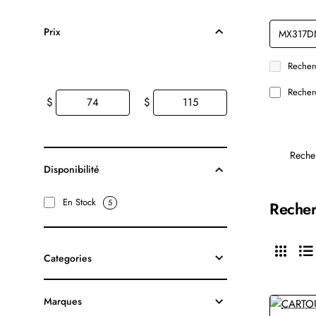
Prix
Recherc
Recherc
$
$
Reche
Disponibilité
En Stock
5
Recher
Categories
Marques