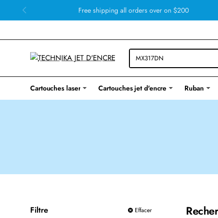
Free shipping all orders over on $200
Cartouches laser
Cartouches jet d'encre
Ruban
Recher
Filtre
Effacer