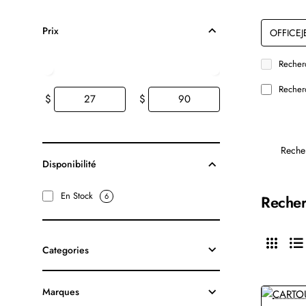
Prix
Recherc
Recherc
$
$
Reche
Disponibilité
En Stock
6
Recher
Categories
Marques