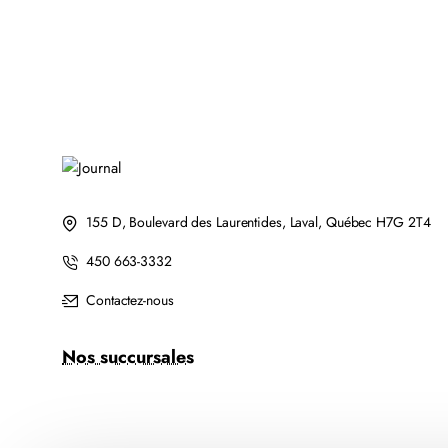
CH564WN
ORIGINALE
COULEUR
155 D, Boulevard des Laurentides, Laval, Québec H7G 2T4
450 663-3332
Contactez-nous
Nos succursales