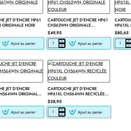
E JET D'ENCRE HP61
CARTOUCHE JET D'ENCRE HP61
CARTOUC
 ORIGINALE NOIR
CH562WN ORIGINALE
HP61XL
COULEUR
NOIR
$49,95
$80,65
Ajout au panier
Ajout au panier
E
CARTOUCHE
CARTOU
JET
JET
D'ENCRE
D'ENCRE
HP61
HP61XL
CH562WN
CH563W
ORIGINALE
ORIGINA
COULEUR
NOIR
E JET D'ENCRE
CARTOUCHE JET D'ENCRE
CH564WN ORIGINALE
HP61XL CH564WN RECYCLÉE
COULEUR
$28,95
Ajout au panier
Ajout au panier
E
CARTOUCHE
JET
D'ENCRE
HP61XL