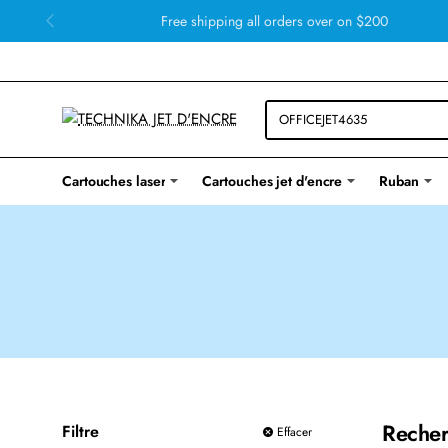
Free shipping all orders over on $200
Cartouches laser
Cartouches jet d'encre
Ruban
Recher
Filtre
Effacer