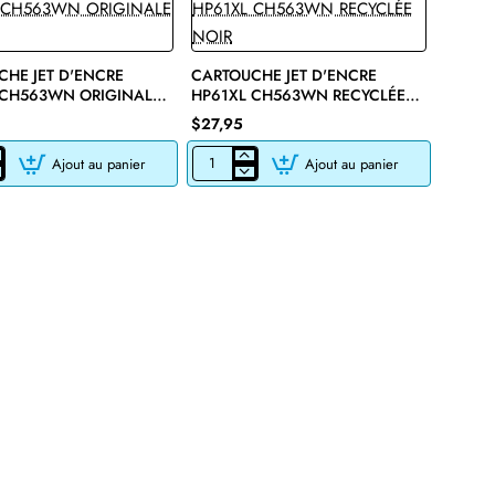
HE JET D'ENCRE
CARTOUCHE JET D'ENCRE
🔥 Bestseller
 CH563WN ORIGINALE
HP61XL CH563WN RECYCLÉE
NOIR
$27,95
Ajout au panier
Ajout au panier
CHE
CARTOUCHE
JET
D'ENCRE
HP61XL
N
CH563WN
LE
RECYCLÉE
NOIR