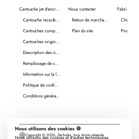
Cartouche jet d'encre recyclée
Nous contacter
Fabricants
Cartouche recyclée PLUS
Retour de marchandise
Chèques-
Cartouches compatibles
Plan du site
Promotio
Cartouches originales
Description des icônes
Remplissage de cartouches
Information sur la livraison
Politique de confidentialité
Conditions générales de vente
Nous utilisons des cookies 🍪
Copyright © 2026, Technika, tous droits réservés
Nous utilisons des cookies et d'autres technologies